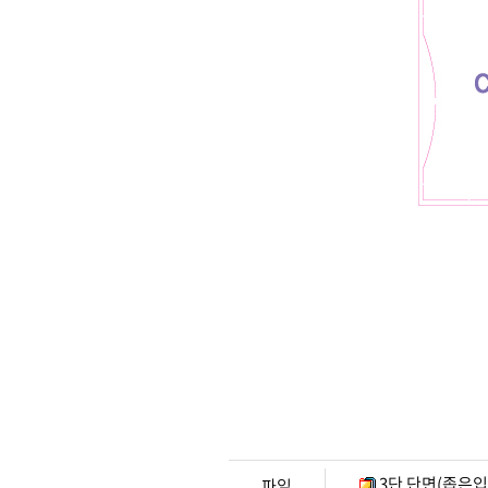
3단 단면(좁은입구)
파일